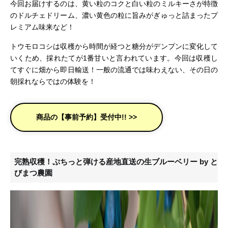
今回お届けするのは、黄い粒のコクと白い粒のミルキーさが特徴
のドルチェドリーム、濃い黄色の粒に旨みがぎゅっと詰まったプ
レミアム味来など！
トウモロコシは収穫から時間が経つと糖分がデンプンに変化して
いくため、採れたてが1番甘いと言われています。今回は収穫し
てすぐに畑から即日輸送！一般の流通では味わえない、その日の
朝採れならではの体験を！
商品の【事前予約】受付中!! >>
完熟収穫！ぷちっと弾ける産地直送の生ブルーベリー by と
びまつ農園