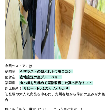
今回のストアには…
福岡産！
今季ラストの朝どれトウモロコシ
佐賀産！
産地直送の生ブルーベリー
福岡産！
食べ頃を見極めて完熟収穫した真っ赤なトマト
鹿児島産！
リピートNo.1のカツオたたき
初登場や大人気商品を中心に、九州各地から季節の恵みが大集
合！
他にも「もう一度食べたい！」という声が多かった..