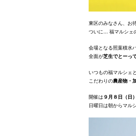
東区のみなさん、お
ついに… 福マルシェ
会場となる照葉積水
全面が
芝生でとーっ
いつもの福マルシェ
こだわりの
農産物・
開催は
９月８日（日
日曜日は朝からマルシ