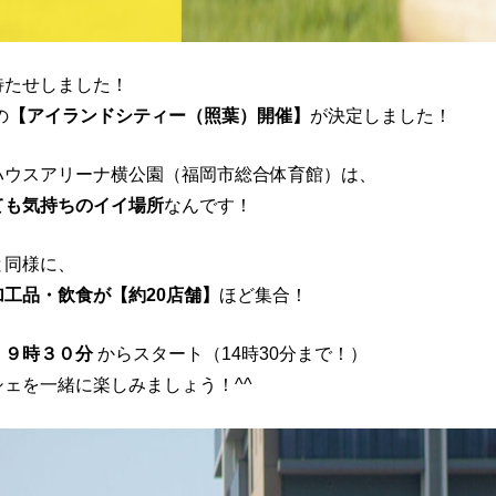
待たせしました！
の
【アイランドシティー（照葉）開催】
が決定しました！
ハウスアリーナ横公園（福岡市総合体育館）は、
ても気持ちのイイ場所
なんです！
と同様に、
加工品・飲食が【約20店舗】
ほど集合！
）９時３０分
からスタート（14時30分まで！）
ェを一緒に楽しみましょう！^^