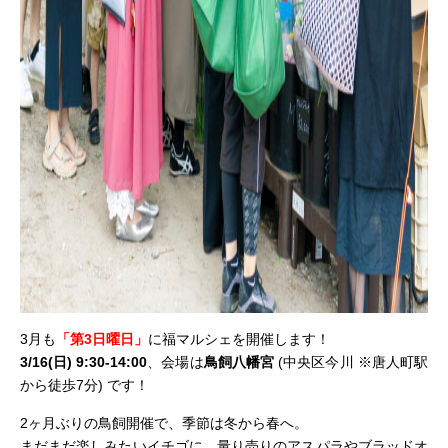
3月も
「第3日曜日」
に福マルシェを開催します！
3/16
(日) 9:30-14:00
、会場は
鳥飼八幡宮
(中央区今川 ※唐人町駅
から徒歩7分) です！
2ヶ月ぶりの鳥飼開催で、季節は冬から春へ。
まだまだ楽しみたいイチゴに、量り売りのアスパラやブラッドオ