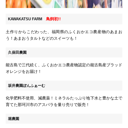
鳥飼初!!
KAWAKATSU FARM
土作りからこだわった、福岡県のふくおかエコ農産物のあまお
う！あまおうタルトなどのスイーツも！
久保田農園
能古島で三代続く、ふくおかエコ農産物認定の能古島産ブラッド
オレンジをお届け！
坂井農園ぽんふぁーむ
化学肥料不使用、減農薬！ミネラルたっぷり地下水と豊かな土で
育てた那珂川市のアスパラを量り売りで販売！
堀農園