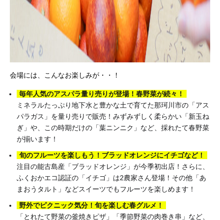
会場には、こんなお楽しみが・・！
毎年人気のアスパラ量り売りが登場！春野菜が続々！
ミネラルたっぷり地下水と豊かな土で育てた那珂川市の「アス
パラガス」を量り売りで販売！みずみずしく柔らかい「新玉ね
ぎ」や、この時期だけの「葉ニンニク」など、採れたて春野菜
が揃います！
旬のフルーツを楽しもう！ブラッドオレンジにイチゴなど！
注目の能古島産「ブラッドオレンジ」が今季初出店！さらに、
ふくおかエコ認証の「イチゴ」は2農家さん登場！その他「あ
まおうタルト」などスイーツでもフルーツを楽しめます！
野外でピクニック気分！旬を楽しむ春グルメ！
「とれたて野菜の釜焼きピザ」「季節野菜の肉巻き串」など、