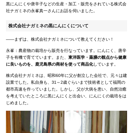
黒にんにくや唐辛子などの生産・加工・販売をされている株式会
社ナガミネの永峯真一さんにお話を伺いました。
株式会社ナガミネの黒にんにくについて
——まずは、株式会社ナガミネについて教えてください！
永峯：農産物の栽培から販売を行なっています。にんにく、唐辛
子を有機で育てています。また、
東洋医学・薬膳の観点から健康
に良いものを、鹿児島県の商材を使って商品化
しています。
株式会社ナガミネは、昭和60年に父が創立した会社で、元々は建
設業でした。私自身も、
31～2歳ぐらいまで技術者として福岡の
都市高速を作っていました。しかし、父が大病を患い、自然治癒
を考えていたところに黒にんにくと出会い、にんにくの栽培をは
じめました。