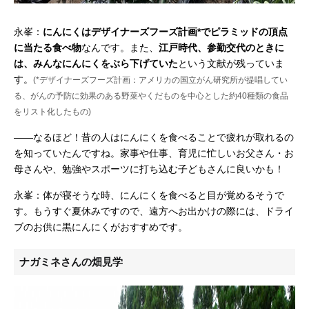
永峯：
にんにくはデザイナーズフーズ計画*でピラミッドの頂点
に当たる食べ物
なんです。また、
江戸時代、参勤交代のときに
は、みんなにんにくをぶら下げていた
という文献が残っていま
す。
(*デザイナーズフーズ計画：アメリカの国立がん研究所が提唱してい
る、がんの予防に効果のある野菜やくだものを中心とした約40種類の食品
をリスト化したもの)
——なるほど！昔の人はにんにくを食べることで疲れが取れるの
を知っていたんですね。家事や仕事、育児に忙しいお父さん・お
母さんや、勉強やスポーツに打ち込む子どもさんに良いかも！
永峯：体が寝そうな時、にんにくを食べると目が覚めるそうで
す。もうすぐ夏休みですので、遠方へお出かけの際には、ドライ
ブのお供に黒にんにくがおすすめです。
ナガミネさんの畑見学